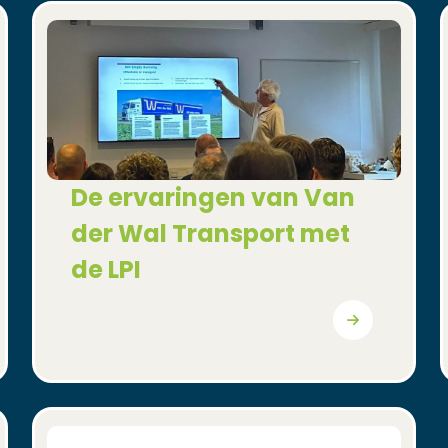
(Opent in een nieuw venster)
De ervaringen van
Van
der Wal Transport met
de LPI
(Opent in een nieuw venster)