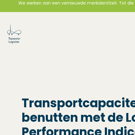
We werken aan een vernieuwde merkidentiteit. Tot die t
Transportcapacite
benutten met de 
Performance Indic