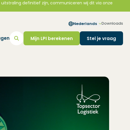
straling definitief zijn, communiceren wij dit via onze
Downloads
Nederlands
agen
Mijn LPI berekenen
Stel je vraag