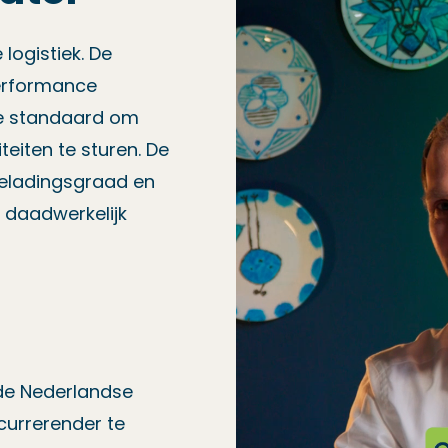
ogistiek. De
Performance
uwe standaard om
teiten te sturen. De
 beladingsgraad en
t daadwerkelijk
 de Nederlandse
currerender te