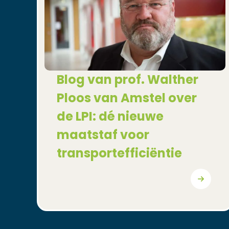
Blog van prof. Walther
Ploos van Amstel over
de LPI: dé nieuwe
maatstaf voor
transportefficiëntie