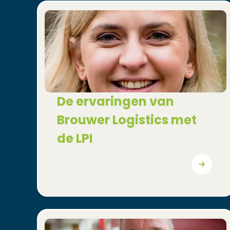
(Opent in een nieuw venster)
De ervaringen van
Brouwer Logistics met
de LPI
(Opent in een nieuw venster)